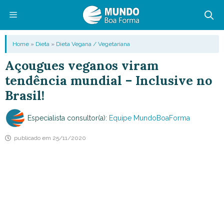
Pular
para
o
Menu
Home
»
Dieta
»
Dieta Vegana / Vegetariana
conteúdo
Açougues veganos viram
tendência mundial – Inclusive no
Brasil!
Especialista consultor(a):
Equipe MundoBoaForma
publicado em
25/11/2020