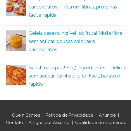
carboidratos – Rica em fibras, proteínas,
fácil e rápida
Geleia caseira incrível, só fruta! Muita fibra,
sem açúcar, poucas calorias e
carboidratos!
Substitua o pão! Só 3 ingredientes – Delícia
sem açúcar, farinha e leite! Fácil, barato e
rápido
Quem Somos
|
Política de Privacidade
|
Anuncie
|
Contato
|
Artigos por Assunto
|
Qualidade do Conteúdo