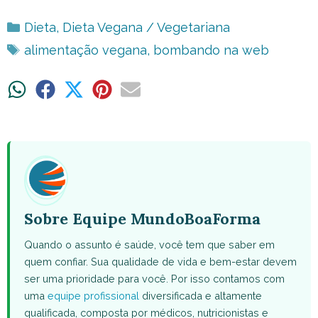
Categorias
Dieta
,
Dieta Vegana / Vegetariana
Tags
alimentação vegana
,
bombando na web
Share
Share
Share
Share
Share
on
on
on
on
on
WhatsApp
Facebook
X
Pinterest
Email
(Twitter)
Sobre Equipe MundoBoaForma
Quando o assunto é saúde, você tem que saber em
quem confiar. Sua qualidade de vida e bem-estar devem
ser uma prioridade para você. Por isso contamos com
uma
equipe profissional
diversificada e altamente
qualificada, composta por médicos, nutricionistas e