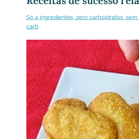
Receitas de sucesso rel
Só 4 ingredientes, zero carboidratos, sem f
carb