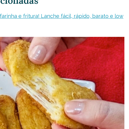
acionadas
arinha e fritura! Lanche fácil, rápido, barato e low