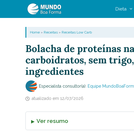
Pular
Dieta
para
o
conteúdo
Home
»
Receitas
»
Receitas Low Carb
Bolacha de proteínas na
carboidratos, sem trigo,
ingredientes
Especialista consultor(a):
Equipe MundoBoaForm
atualizado em
12/07/2026
Ver resumo