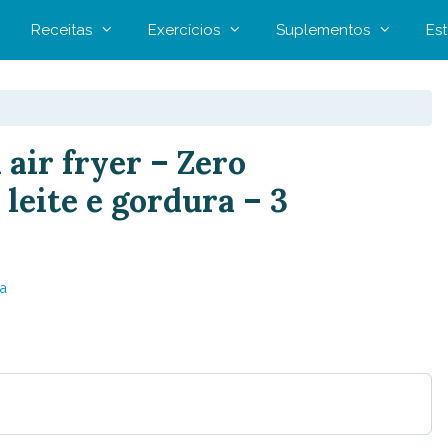
Receitas
Exercícios
Suplementos
Est
 air fryer – Zero
 leite e gordura – 3
a