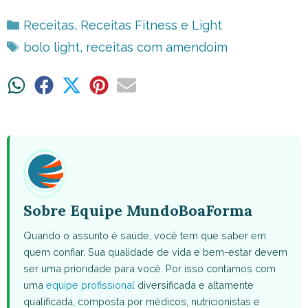
Categorias
Receitas
,
Receitas Fitness e Light
Tags
bolo light
,
receitas com amendoim
Share
Share
Share
Share
Share
on
on
on
on
on
WhatsApp
Facebook
X
Pinterest
Email
(Twitter)
Sobre Equipe MundoBoaForma
Quando o assunto é saúde, você tem que saber em
quem confiar. Sua qualidade de vida e bem-estar devem
ser uma prioridade para você. Por isso contamos com
uma
equipe profissional
diversificada e altamente
qualificada, composta por médicos, nutricionistas e