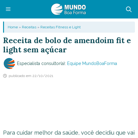
Pular
para
o
Menu
Home
»
Receitas
»
Receitas Fitness e Light
conteúdo
Receita de bolo de amendoim fit e
light sem açúcar
Especialista consultor(a):
Equipe MundoBoaForma
publicado em
22/10/2021
Para cuidar melhor da saúde, você decidiu que vai