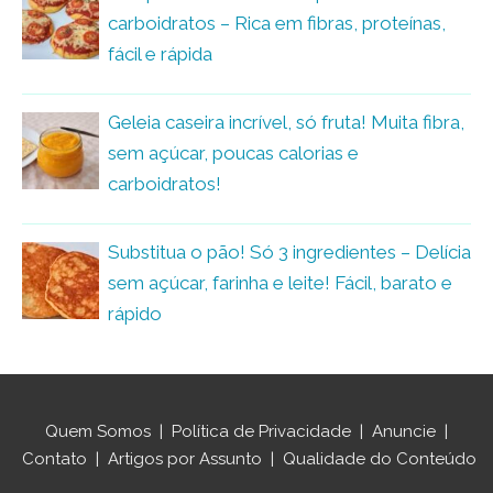
carboidratos – Rica em fibras, proteínas,
fácil e rápida
Geleia caseira incrível, só fruta! Muita fibra,
sem açúcar, poucas calorias e
carboidratos!
Substitua o pão! Só 3 ingredientes – Delícia
sem açúcar, farinha e leite! Fácil, barato e
rápido
Quem Somos
|
Política de Privacidade
|
Anuncie
|
Contato
|
Artigos por Assunto
|
Qualidade do Conteúdo