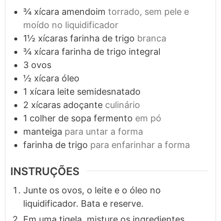
¾
xícara
amendoim
torrado, sem pele e
moído no liquidificador
1½
xícaras
farinha de trigo
branca
¾
xícara
farinha de trigo integral
3
ovos
½
xícara
óleo
1
xícara
leite semidesnatado
2
xícaras
adoçante
culinário
1
colher de sopa
fermento
em pó
manteiga
para untar a forma
farinha de trigo
para enfarinhar a forma
INSTRUÇÕES
Junte os ovos, o leite e o óleo no
liquidificador. Bata e reserve.
Em uma tigela, misture os ingredientes