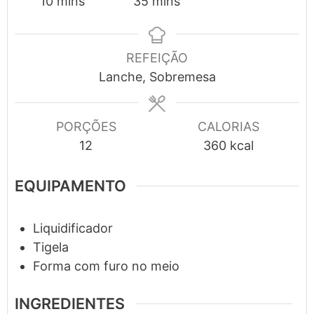
minutes
minutes
10
mins
35
mins
REFEIÇÃO
Lanche, Sobremesa
PORÇÕES
CALORIAS
12
360
kcal
EQUIPAMENTO
Liquidificador
Tigela
Forma com furo no meio
INGREDIENTES