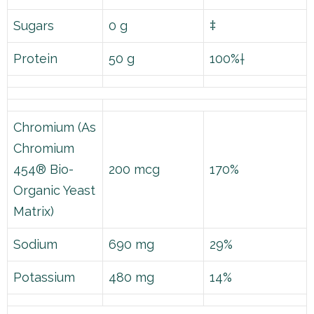
Sugars
0 g
‡
Protein
50 g
100%†
Chromium (As
Chromium
454® Bio-
200 mcg
170%
Organic Yeast
Matrix)
Sodium
690 mg
29%
Potassium
480 mg
14%