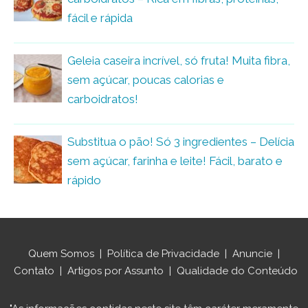
fácil e rápida
Geleia caseira incrível, só fruta! Muita fibra,
sem açúcar, poucas calorias e
carboidratos!
Substitua o pão! Só 3 ingredientes – Delícia
sem açúcar, farinha e leite! Fácil, barato e
rápido
Quem Somos
|
Política de Privacidade
|
Anuncie
|
Contato
|
Artigos por Assunto
|
Qualidade do Conteúdo