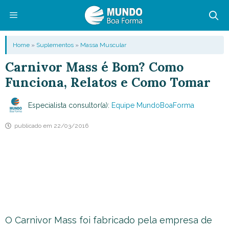
Pular
para
o
Menu
Home
»
Suplementos
»
Massa Muscular
conteúdo
Carnivor Mass é Bom? Como
Funciona, Relatos e Como Tomar
Especialista consultor(a):
Equipe MundoBoaForma
publicado em
22/03/2016
O Carnivor Mass foi fabricado pela empresa de