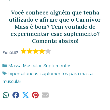
Você conhece alguém que tenha
utilizado e afirme que o Carnivor
Mass é bom? Tem vontade de
experimentar esse suplemento?
Comente abaixo!
Foi útil?
Categorias
Massa Muscular
,
Suplementos
Tags
hipercalóricos
,
suplementos para massa
muscular
Share
Share
Share
Share
Share
on
on
on
on
on
WhatsApp
Facebook
X
Pinterest
Email