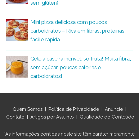
sem glúten)
Mini pizza deliciosa com poucos
carboidratos – Rica em fibras, proteínas,
fácil e rápida
Geleia caseira incrível, só fruta! Muita fibra,
sem açúcar, poucas calorias e
carboidratos!
Quem Somos
|
Política de Privacidade
|
Anuncie
|
Contato
|
Artigos por Assunto
|
Qualidade do Conteúdo
"As informações contidas neste site têm caráter meramente