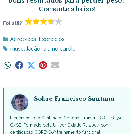
bons resultados para perder peso?
Comente abaixo!
Foi útil?
Categorias
Aeróbicos
,
Exercícios
Tags
musculação
,
treino cardio
Share
Share
Share
Share
Share
on
on
on
on
on
WhatsApp
Facebook
X
Pinterest
Email
(Twitter)
Sobre Francisco Santana
Francisco José Santana é Personal Trainer - CREF 1859
G/SE. Formado pela Univer Cidade RJ 2007, com
certificação CORE360º treinamento funcional,