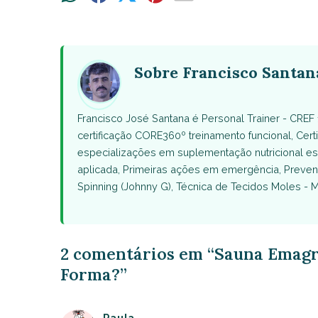
on
on
on
on
on
WhatsApp
Facebook
X
Pinterest
Email
(Twitter)
Sobre Francisco Santan
Francisco José Santana é Personal Trainer - CRE
certificação CORE360º treinamento funcional, Certif
especializações em suplementação nutricional espor
aplicada, Primeiras ações em emergência, Preven
Spinning (Johnny G), Técnica de Tecidos Moles - Mi
2 comentários em “Sauna Emagr
Forma?”