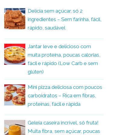
Delícia sem açúcar, só 2
ingredientes – Sem farinha, fácil,
rápido, saudável
Jantar leve e delicioso com
muita proteína, poucas calorias,
fácil e rápido (Low Carb e sem
glúten)
Mini pizza deliciosa com poucos
carboidratos – Rica em fibras,
proteínas, fácil e rápida
Geleia caseira incrível, só fruta!
Muita fibra, sem açúcar, poucas