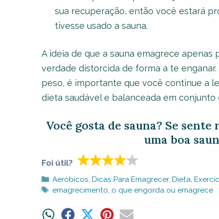
sua recuperação, então você estará pr
tivesse usado a sauna.
A ideia de que a sauna emagrece apenas po
verdade distorcida de forma a te enganar
peso, é importante que você continue a le
dieta saudável e balanceada em conjunto c
Você gosta de sauna? Se sente 
uma boa saun
Foi útil?
Categorias
Aeróbicos
,
Dicas Para Emagrecer
,
Dieta
,
Exercíc
Tags
emagrecimento
,
o que engorda ou emagrece
Share
Share
Share
Share
Share