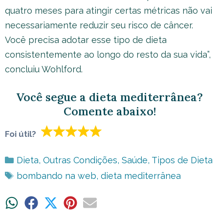
quatro meses para atingir certas métricas não vai
necessariamente reduzir seu risco de câncer.
Você precisa adotar esse tipo de dieta
consistentemente ao longo do resto da sua vida”,
concluiu Wohlford.
Você segue a dieta mediterrânea?
Comente abaixo!
Foi útil?
Categorias
Dieta
,
Outras Condições
,
Saúde
,
Tipos de Dieta
Tags
bombando na web
,
dieta mediterrânea
Share
Share
Share
Share
Share
on
on
on
on
on