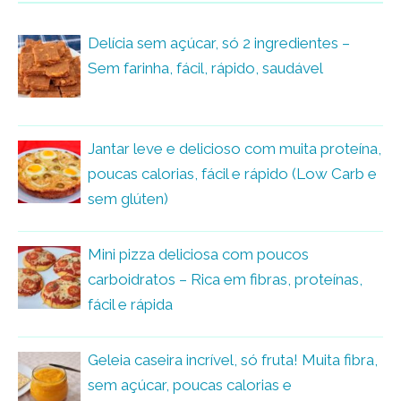
Delícia sem açúcar, só 2 ingredientes –
Sem farinha, fácil, rápido, saudável
Jantar leve e delicioso com muita proteína,
poucas calorias, fácil e rápido (Low Carb e
sem glúten)
Mini pizza deliciosa com poucos
carboidratos – Rica em fibras, proteínas,
fácil e rápida
Geleia caseira incrível, só fruta! Muita fibra,
sem açúcar, poucas calorias e