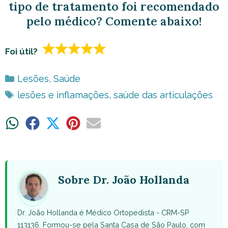
tipo de tratamento foi recomendado
pelo médico? Comente abaixo!
Foi útil?
Categorias
Lesões
,
Saúde
Tags
lesões e inflamações
,
saúde das articulações
Share
Share
Share
Share
Share
on
on
on
on
on
WhatsApp
Facebook
X
Pinterest
Email
(Twitter)
Sobre Dr. João Hollanda
Dr. João Hollanda é Médico Ortopedista - CRM-SP
113136. Formou-se pela Santa Casa de São Paulo, com