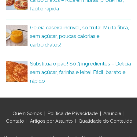
carboidratos – Rica em fibras, proteínas,
fácil e rápida
Geleia caseira incrível, só fruta! Muita fibra,
sem açúcar, poucas calorias e
carboidratos!
Substitua o pão! Só 3 ingredientes – Delícia
sem açúcar, farinha e leite! Fácil, barato e
rápido
Quem Somos
|
Política de Privacidade
|
Anuncie
|
Contato
|
Artigos por Assunto
|
Qualidade do Conteúdo