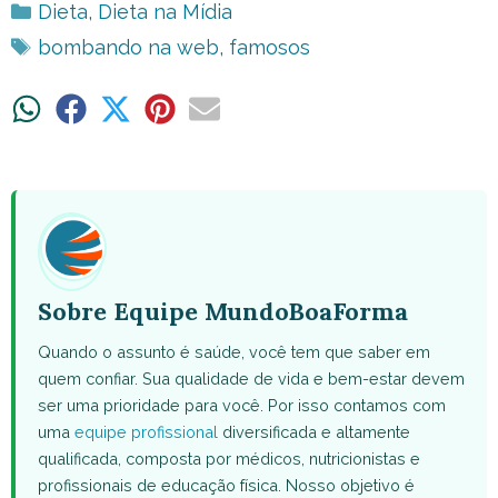
Categorias
Dieta
,
Dieta na Mídia
Tags
bombando na web
,
famosos
Share
Share
Share
Share
Share
on
on
on
on
on
WhatsApp
Facebook
X
Pinterest
Email
(Twitter)
Sobre Equipe MundoBoaForma
Quando o assunto é saúde, você tem que saber em
quem confiar. Sua qualidade de vida e bem-estar devem
ser uma prioridade para você. Por isso contamos com
uma
equipe profissional
diversificada e altamente
qualificada, composta por médicos, nutricionistas e
profissionais de educação física. Nosso objetivo é