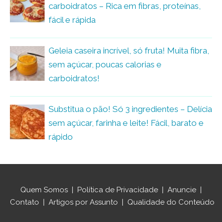
carboidratos – Rica em fibras, proteínas,
fácil e rápida
Geleia caseira incrível, só fruta! Muita fibra,
sem açúcar, poucas calorias e
carboidratos!
Substitua o pão! Só 3 ingredientes – Delícia
sem açúcar, farinha e leite! Fácil, barato e
rápido
Quem Somos
|
Política de Privacidade
|
Anuncie
|
Contato
|
Artigos por Assunto
|
Qualidade do Conteúdo