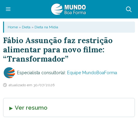
Pular
para
o
Menu
Home
»
Dieta
»
Dieta na Mídia
conteúdo
Fábio Assunção faz restrição
alimentar para novo filme:
“Transformador”
Especialista consultor(a):
Equipe MundoBoaForma
atualizado em
30/07/2026
Ver resumo