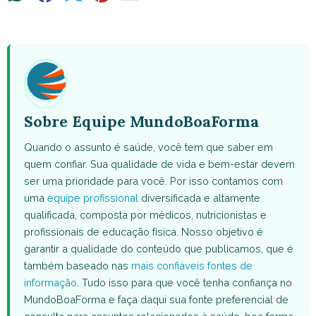
on
on
on
on
on
WhatsApp
Facebook
X
Pinterest
Email
(Twitter)
Sobre Equipe MundoBoaForma
Quando o assunto é saúde, você tem que saber em
quem confiar. Sua qualidade de vida e bem-estar devem
ser uma prioridade para você. Por isso contamos com
uma
equipe profissional
diversificada e altamente
qualificada, composta por médicos, nutricionistas e
profissionais de educação física. Nosso objetivo é
garantir a qualidade do conteúdo que publicamos, que é
também baseado nas
mais confiáveis fontes de
informação
. Tudo isso para que você tenha confiança no
MundoBoaForma e faça daqui sua fonte preferencial de