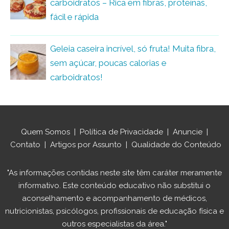
carboidratos – Rica em fibras, proteínas,
fácil e rápida
Geleia caseira incrível, só fruta! Muita fibra,
sem açúcar, poucas calorias e
carboidratos!
Quem Somos
|
Política de Privacidade
|
Anuncie
|
Contato
|
Artigos por Assunto
|
Qualidade do Conteúdo
"As informações contidas neste site têm caráter meramente
informativo. Este conteúdo educativo não substitui o
aconselhamento e acompanhamento de médicos,
nutricionistas, psicólogos, profissionais de educação física e
outros especialistas da área."