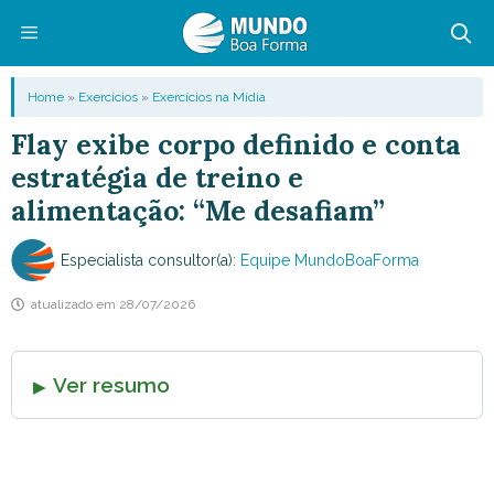
Pular
para
o
Menu
Home
»
Exercícios
»
Exercícios na Mídia
conteúdo
Flay exibe corpo definido e conta
estratégia de treino e
alimentação: “Me desafiam”
Especialista consultor(a):
Equipe MundoBoaForma
atualizado em
28/07/2026
Ver resumo