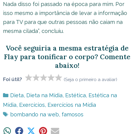
Nada disso foi passado na época para mim. Por
isso mesmo a importância de levar a informação
para TV para que outras pessoas não caiam na
mesma cilada”, concluiu.
Você seguiria a mesma estratégia de
Flay para tonificar o corpo? Comente
abaixo!
Foi útil?
(Seja o primeiro a avaliar)
Categorias
Dieta
,
Dieta na Mídia
,
Estética
,
Estética na
Mídia
,
Exercícios
,
Exercícios na Mídia
Tags
bombando na web
,
famosos
Share
Share
Share
Share
Share