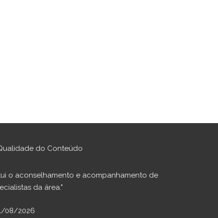
Qualidade do Conteúdo
stitui o aconselhamento e acompanhamento de
cialistas da área."
01/08/2026