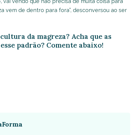
 vai vendo que não precisa de muita coisa para
za vem de dentro para fora”, desconversou ao ser
 cultura da magreza? Acha que as
 esse padrão? Comente abaixo!
aForma