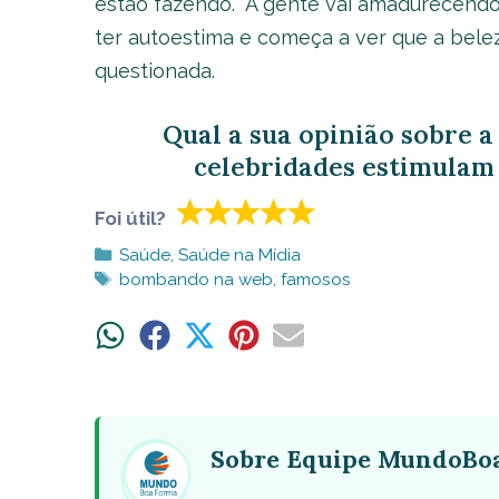
estão fazendo. “A gente vai amadurecendo,
ter autoestima e começa a ver que a bele
questionada.
Qual a sua opinião sobre a
celebridades estimulam
Foi útil?
Categorias
Saúde
,
Saúde na Mídia
Tags
bombando na web
,
famosos
Share
Share
Share
Share
Share
on
on
on
on
on
WhatsApp
Facebook
X
Pinterest
Email
(Twitter)
Sobre Equipe MundoBo