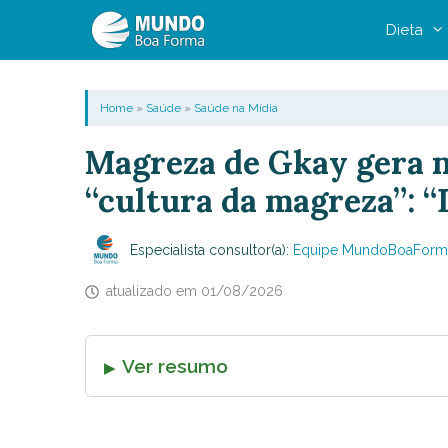
Pular
Dieta
para
o
conteúdo
Home
»
Saúde
»
Saúde na Mídia
Magreza de Gkay gera n
“cultura da magreza”: 
Especialista consultor(a):
Equipe MundoBoaForm
atualizado em
01/08/2026
Ver resumo