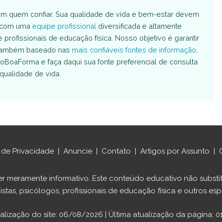
m quem confiar. Sua qualidade de vida e bem-estar devem
s com uma
equipe profissional
diversificada e altamente
e profissionais de educação física. Nosso objetivo é garantir
é também baseado nas
mais confiáveis fontes de informação
.
oBoaForma e faça daqui sua fonte preferencial de consulta
qualidade de vida.
a de Privacidade
|
Anuncie
|
Contato
|
Artigos por Assunto
|
ráter meramente informativo. Este conteúdo educativo não sub
istas, psicólogos, profissionais de educação física e outros espe
ualização do site: 06/08/2026 | Última atualização da página: 