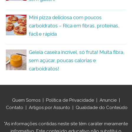
Mini pizza deliciosa com poucos
carboidratos – Rica em fibras, proteínas,
fácil e rápida
Geleia caseira incrível, só fruta! Muita fibra,
sem açúcar, poucas calorias e
carboidratos!
Quem Somos
|
Política de Privacidade
|
Anuncie
|
Contato
|
Artigos por Assunto
|
Qualidade do Conteúdo
"As informações contidas neste site têm caráter meramente
informativo. Este conteúdo educativo não substitui o