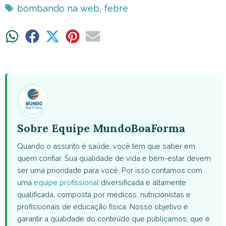
Tags
bombando na web
,
febre
Share
Share
Share
Share
Share
on
on
on
on
on
WhatsApp
Facebook
X
Pinterest
Email
(Twitter)
Sobre Equipe MundoBoaForma
Quando o assunto é saúde, você tem que saber em
quem confiar. Sua qualidade de vida e bem-estar devem
ser uma prioridade para você. Por isso contamos com
uma
equipe profissional
diversificada e altamente
qualificada, composta por médicos, nutricionistas e
profissionais de educação física. Nosso objetivo é
garantir a qualidade do conteúdo que publicamos, que é