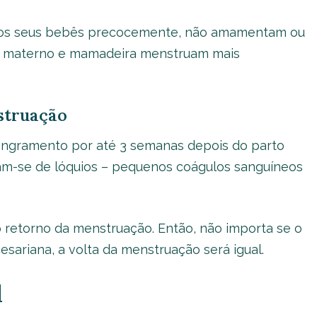
 os seus bebês precocemente, não amamentam ou
e materno e mamadeira menstruam mais
struação
angramento por até 3 semanas depois do parto
tam-se de lóquios – pequenos coágulos sanguíneos
no retorno da menstruação. Então, não importa se o
esariana, a volta da menstruação será igual.
l