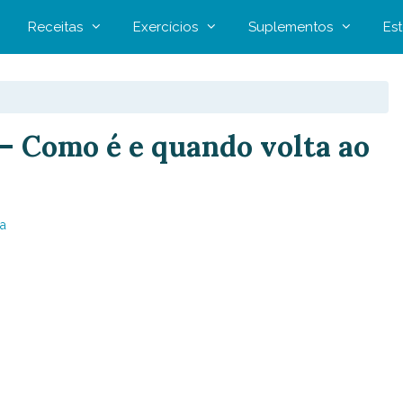
Receitas
Exercícios
Suplementos
Est
– Como é e quando volta ao
a