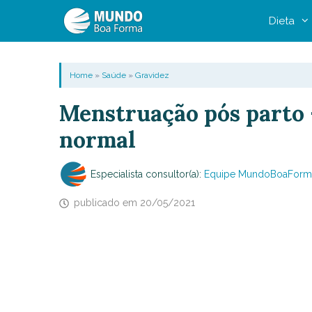
Pular
Dieta
para
o
conteúdo
Home
»
Saúde
»
Gravidez
Menstruação pós parto 
normal
Especialista consultor(a):
Equipe MundoBoaForm
publicado em
20/05/2021