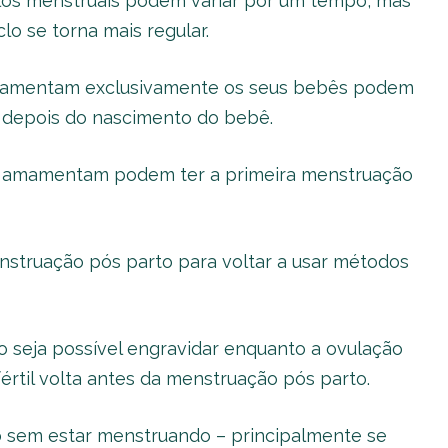
iclos menstruais podem variar por um tempo, mas
lo se torna mais regular.
amamentam exclusivamente os seus bebês podem
r depois do nascimento do bebê.
ão amamentam podem ter a primeira menstruação
struação pós parto para voltar a usar métodos
 seja possível engravidar enquanto a ovulação
fértil volta antes da menstruação pós parto.
o sem estar menstruando – principalmente se