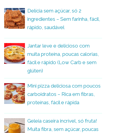
Delícia sem açúcar, só 2
ingredientes – Sem farinha, fácil,
rápido, saudável
Jantar leve e delicioso com
muita proteína, poucas calorias,
fácil e rápido (Low Carb e sem
glúten)
Mini pizza deliciosa com poucos
carboidratos – Rica em fibras,
proteínas, fácil e rápida
Geleia caseira incrível, só fruta!
Muita fibra, sem açúcar, poucas