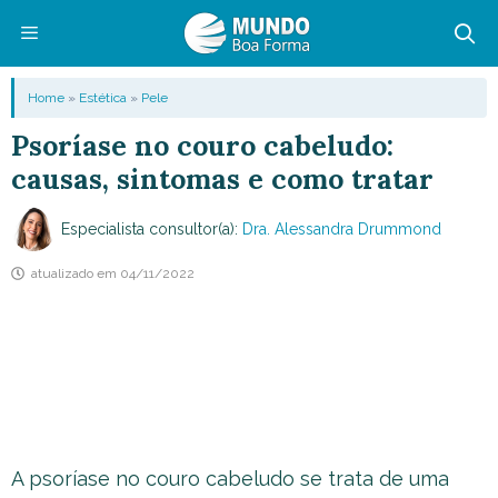
Pular
para
o
Menu
Home
»
Estética
»
Pele
conteúdo
Psoríase no couro cabeludo:
causas, sintomas e como tratar
Especialista consultor(a):
Dra. Alessandra Drummond
atualizado em
04/11/2022
A psoríase no couro cabeludo se trata de uma