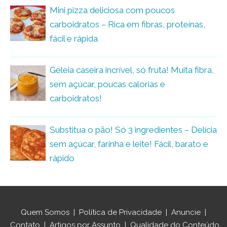
Mini pizza deliciosa com poucos
carboidratos – Rica em fibras, proteínas,
fácil e rápida
Geleia caseira incrível, só fruta! Muita fibra,
sem açúcar, poucas calorias e
carboidratos!
Substitua o pão! Só 3 ingredientes – Delícia
sem açúcar, farinha e leite! Fácil, barato e
rápido
Quem Somos
|
Política de Privacidade
|
Anuncie
|
Contato
|
Artigos por Assunto
|
Qualidade do Conteúdo