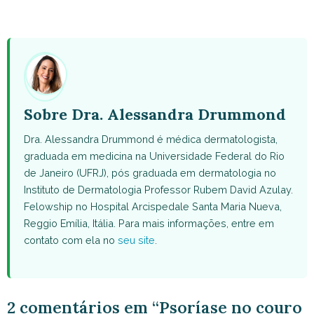
on
on
on
on
on
WhatsApp
Facebook
X
Pinterest
Email
(Twitter)
Sobre Dra. Alessandra Drummond
Dra. Alessandra Drummond é médica dermatologista,
graduada em medicina na Universidade Federal do Rio
de Janeiro (UFRJ), pós graduada em dermatologia no
Instituto de Dermatologia Professor Rubem David Azulay.
Felowship no Hospital Arcispedale Santa Maria Nueva,
Reggio Emília, Itália. Para mais informações, entre em
contato com ela no
seu site
.
2 comentários em “Psoríase no couro