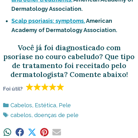
Dermatology Association.
Scalp psoriasis: symptoms.
American
Academy of Dermatology Association.
Você já foi diagnosticado com
psoríase no couro cabeludo? Que tipo
de tratamento foi receitado pelo
dermatologista? Comente abaixo!
Foi útil?
Categorias
Cabelos
,
Estética
,
Pele
Tags
cabelos
,
doenças de pele
Share
Share
Share
Share
Share