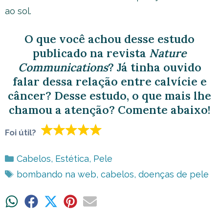
ao sol.
O que você achou desse estudo
publicado na revista
Nature
Communications
? Já tinha ouvido
falar dessa relação entre calvície e
câncer? Desse estudo, o que mais lhe
chamou a atenção? Comente abaixo!
Foi útil?
Categorias
Cabelos
,
Estética
,
Pele
Tags
bombando na web
,
cabelos
,
doenças de pele
Share
Share
Share
Share
Share
on
on
on
on
on