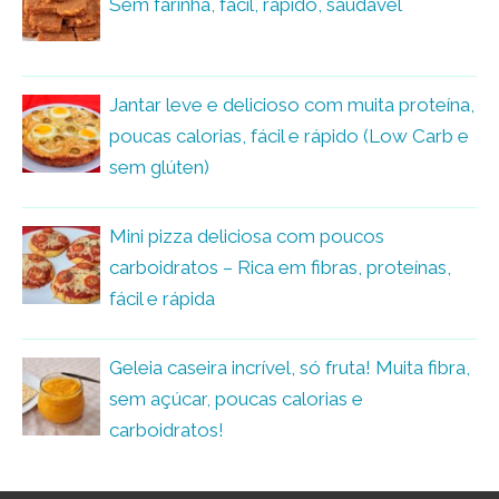
Sem farinha, fácil, rápido, saudável
Jantar leve e delicioso com muita proteína,
poucas calorias, fácil e rápido (Low Carb e
sem glúten)
Mini pizza deliciosa com poucos
carboidratos – Rica em fibras, proteínas,
fácil e rápida
Geleia caseira incrível, só fruta! Muita fibra,
sem açúcar, poucas calorias e
carboidratos!