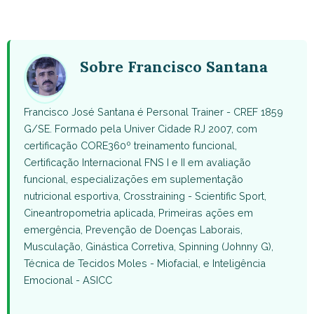
on
on
on
on
on
WhatsApp
Facebook
X
Pinterest
Email
(Twitter)
Sobre Francisco Santana
Francisco José Santana é Personal Trainer - CREF 1859
G/SE. Formado pela Univer Cidade RJ 2007, com
certificação CORE360º treinamento funcional,
Certificação Internacional FNS I e II em avaliação
funcional, especializações em suplementação
nutricional esportiva, Crosstraining - Scientific Sport,
Cineantropometria aplicada, Primeiras ações em
emergência, Prevenção de Doenças Laborais,
Musculação, Ginástica Corretiva, Spinning (Johnny G),
Técnica de Tecidos Moles - Miofacial, e Inteligência
Emocional - ASICC