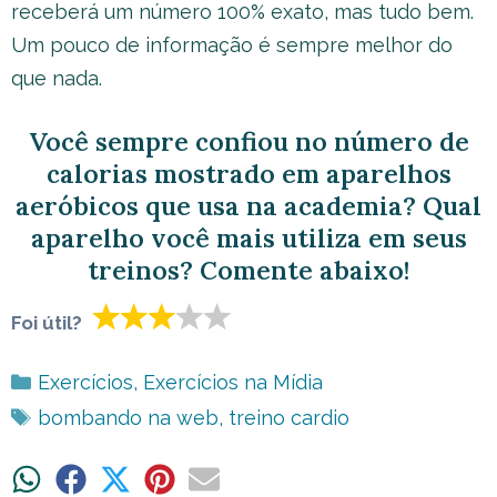
receberá um número 100% exato, mas tudo bem.
Um pouco de informação é sempre melhor do
que nada.
Você sempre confiou no número de
calorias mostrado em aparelhos
aeróbicos que usa na academia? Qual
aparelho você mais utiliza em seus
treinos? Comente abaixo!
Foi útil?
Categorias
Exercícios
,
Exercícios na Mídia
Tags
bombando na web
,
treino cardio
Share
Share
Share
Share
Share