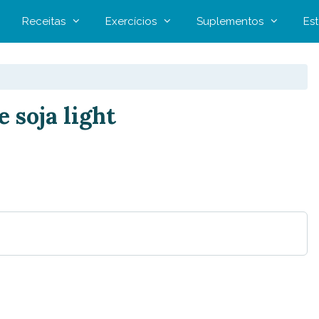
Receitas
Exercícios
Suplementos
Est
 soja light