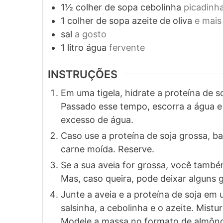
1½
colher de sopa
cebolinha
picadinh
1
colher de sopa
azeite de oliva
e mais
sal
a gosto
1
litro
água
fervente
INSTRUÇÕES
Em uma tigela, hidrate a proteína de s
Passado esse tempo, escorra a água e 
excesso de água.
Caso use a proteína de soja grossa, bat
carne moída. Reserve.
Se a sua aveia for grossa, você também
Mas, caso queira, pode deixar alguns g
Junte a aveia e a proteína de soja em u
salsinha, a cebolinha e o azeite. Mi
Modele a massa no formato de almônd