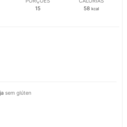
PORÇÕES
CALORIAS
15
58
kcal
ja
sem glúten