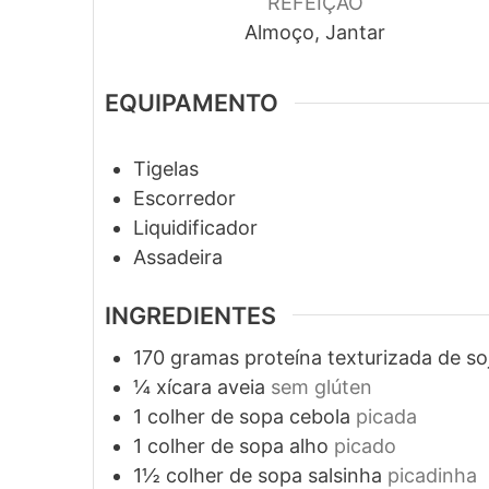
REFEIÇÃO
Almoço, Jantar
EQUIPAMENTO
Tigelas
Escorredor
Liquidificador
Assadeira
INGREDIENTES
170
gramas
proteína texturizada de so
¼
xícara
aveia
sem glúten
1
colher de sopa
cebola
picada
1
colher de sopa
alho
picado
1½
colher de sopa
salsinha
picadinha