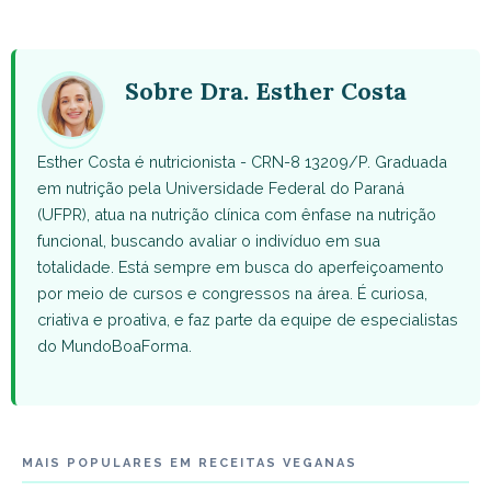
on
on
on
on
on
WhatsApp
Facebook
X
Pinterest
Email
(Twitter)
Sobre Dra. Esther Costa
Esther Costa é nutricionista - CRN-8 13209/P. Graduada
em nutrição pela Universidade Federal do Paraná
(UFPR), atua na nutrição clínica com ênfase na nutrição
funcional, buscando avaliar o indivíduo em sua
totalidade. Está sempre em busca do aperfeiçoamento
por meio de cursos e congressos na área. É curiosa,
criativa e proativa, e faz parte da equipe de especialistas
do MundoBoaForma.
MAIS POPULARES EM RECEITAS VEGANAS