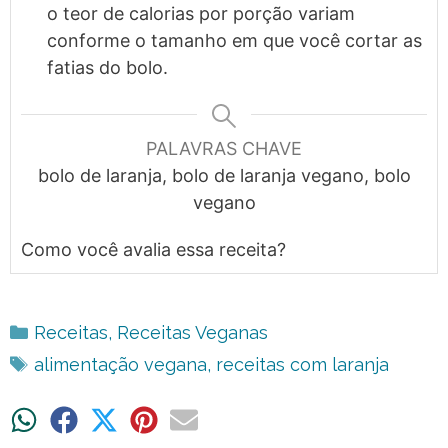
o teor de calorias por porção variam
conforme o tamanho em que você cortar as
fatias do bolo.
PALAVRAS CHAVE
bolo de laranja, bolo de laranja vegano, bolo
vegano
Como você avalia essa receita?
Categorias
Receitas
,
Receitas Veganas
Tags
alimentação vegana
,
receitas com laranja
Share
Share
Share
Share
Share