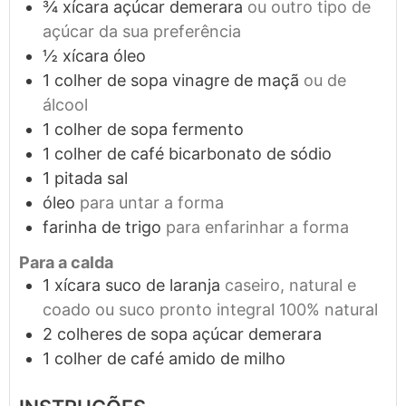
¾
xícara
açúcar demerara
ou outro tipo de
açúcar da sua preferência
½
xícara
óleo
1
colher de sopa
vinagre de maçã
ou de
álcool
1
colher de sopa
fermento
1
colher de café
bicarbonato de sódio
1
pitada
sal
óleo
para untar a forma
farinha de trigo
para enfarinhar a forma
Para a calda
1
xícara
suco de laranja
caseiro, natural e
coado ou suco pronto integral 100% natural
2
colheres de sopa
açúcar demerara
1
colher de café
amido de milho