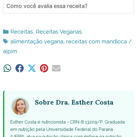
Como você avalia essa receita?
Categorias
Receitas
,
Receitas Veganas
Tags
alimentação vegana
,
receitas com mandioca /
aipim
Share
Share
Share
Share
Share
on
on
on
on
on
WhatsApp
Facebook
X
Pinterest
Email
(Twitter)
Sobre Dra. Esther Costa
Esther Costa é nutricionista - CRN-8 13209/P. Graduada
em nutrição pela Universidade Federal do Paraná
(UFPR), atua na nutrição clínica com ênfase na nutrição