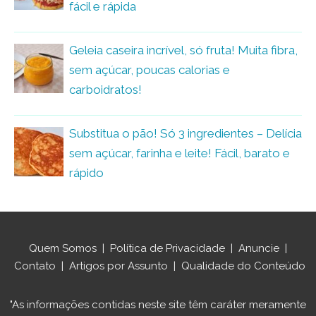
fácil e rápida
Geleia caseira incrível, só fruta! Muita fibra,
sem açúcar, poucas calorias e
carboidratos!
Substitua o pão! Só 3 ingredientes – Delícia
sem açúcar, farinha e leite! Fácil, barato e
rápido
Quem Somos
|
Política de Privacidade
|
Anuncie
|
Contato
|
Artigos por Assunto
|
Qualidade do Conteúdo
"As informações contidas neste site têm caráter meramente