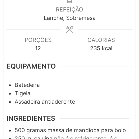
REFEIÇÃO
Lanche, Sobremesa
PORÇÕES
CALORIAS
12
235
kcal
EQUIPAMENTO
Batedeira
Tigela
Assadeira antiaderente
INGREDIENTES
500
gramas
massa de mandioca para bolo
250
ml
cajuína
não é o refrigerante, é o