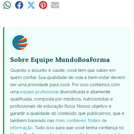
Share
Share
Share
Share
Share
on
on
on
on
on
WhatsApp
Facebook
X
Pinterest
Email
(Twitter)
Sobre Equipe MundoBoaForma
Quando o assunto é saúde, você tem que saber em
quem confiar. Sua qualidade de vida e bem-estar devem
ser uma prioridade para você. Por isso contamos com
uma
equipe profissional
diversificada e altamente
qualificada, composta por médicos, nutricionistas e
profissionais de educação física. Nosso objetivo é
garantir a qualidade do conteúdo que publicamos, que é
também baseado nas
mais confiáveis fontes de
informação
. Tudo isso para que você tenha confiança no