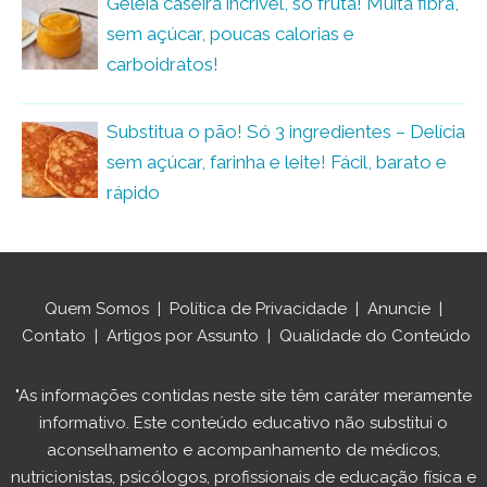
Geleia caseira incrível, só fruta! Muita fibra,
sem açúcar, poucas calorias e
carboidratos!
Substitua o pão! Só 3 ingredientes – Delícia
sem açúcar, farinha e leite! Fácil, barato e
rápido
Quem Somos
|
Política de Privacidade
|
Anuncie
|
Contato
|
Artigos por Assunto
|
Qualidade do Conteúdo
"As informações contidas neste site têm caráter meramente
informativo. Este conteúdo educativo não substitui o
aconselhamento e acompanhamento de médicos,
nutricionistas, psicólogos, profissionais de educação física e