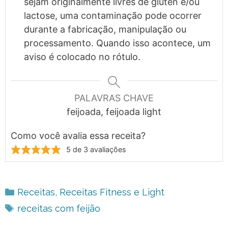
sejam originalmente livres de glúten e/ou
lactose, uma contaminação pode ocorrer
durante a fabricação, manipulação ou
processamento. Quando isso acontece, um
aviso é colocado no rótulo.
PALAVRAS CHAVE
feijoada, feijoada light
Como você avalia essa receita?
5
de
3
avaliações
Categorias
Receitas
,
Receitas Fitness e Light
Tags
receitas com feijão