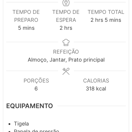
TEMPO DE
TEMPO DE
TEMPO TOTAL
hours
minutes
PREPARO
ESPERA
2
hrs
5
mins
minutes
hours
5
mins
2
hrs
REFEIÇÃO
Almoço, Jantar, Prato principal
PORÇÕES
CALORIAS
6
318
kcal
EQUIPAMENTO
Tigela
Panela de pressão