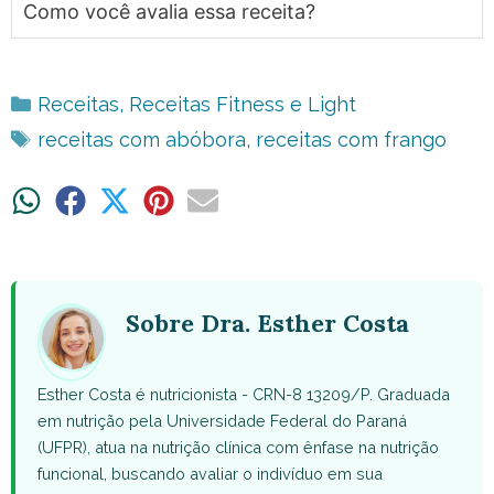
Como você avalia essa receita?
Categorias
Receitas
,
Receitas Fitness e Light
Tags
receitas com abóbora
,
receitas com frango
Share
Share
Share
Share
Share
on
on
on
on
on
WhatsApp
Facebook
X
Pinterest
Email
(Twitter)
Sobre Dra. Esther Costa
Esther Costa é nutricionista - CRN-8 13209/P. Graduada
em nutrição pela Universidade Federal do Paraná
(UFPR), atua na nutrição clínica com ênfase na nutrição
funcional, buscando avaliar o indivíduo em sua