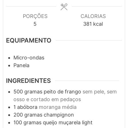
PORÇÕES
CALORIAS
5
381
kcal
EQUIPAMENTO
Micro-ondas
Panela
INGREDIENTES
500
gramas
peito de frango
sem pele, sem
osso e cortado em pedaços
1
abóbora
moranga média
200
gramas
champignon
100
gramas
queijo muçarela light