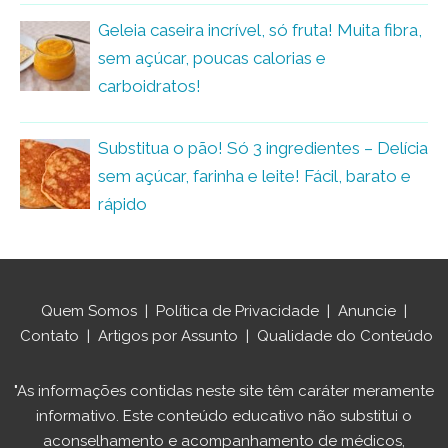
Geleia caseira incrível, só fruta! Muita fibra,
sem açúcar, poucas calorias e
carboidratos!
Substitua o pão! Só 3 ingredientes – Delícia
sem açúcar, farinha e leite! Fácil, barato e
rápido
Quem Somos
|
Política de Privacidade
|
Anuncie
|
Contato
|
Artigos por Assunto
|
Qualidade do Conteúdo
"As informações contidas neste site têm caráter meramente
informativo. Este conteúdo educativo não substitui o
aconselhamento e acompanhamento de médicos,