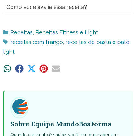
Como você avalia essa receita?
Categorias
Receitas
,
Receitas Fitness e Light
Tags
receitas com frango
,
receitas de pasta e patê
light
Share
Share
Share
Share
Share
on
on
on
on
on
WhatsApp
Facebook
X
Pinterest
Email
(Twitter)
Sobre Equipe MundoBoaForma
Quando o assunto é saúde, você tem que saber em