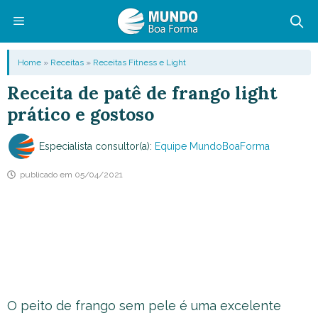
Pular
para
o
Menu
Home
»
Receitas
»
Receitas Fitness e Light
conteúdo
Receita de patê de frango light
prático e gostoso
Especialista consultor(a):
Equipe MundoBoaForma
publicado em
05/04/2021
O peito de frango sem pele é uma excelente