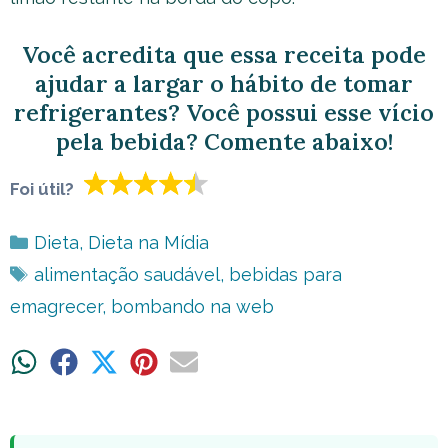
Você acredita que essa receita pode
ajudar a largar o hábito de tomar
refrigerantes? Você possui esse vício
pela bebida? Comente abaixo!
Foi útil?
Categorias
Dieta
,
Dieta na Mídia
Tags
alimentação saudável
,
bebidas para
emagrecer
,
bombando na web
Share
Share
Share
Share
Share
on
on
on
on
on
WhatsApp
Facebook
X
Pinterest
Email