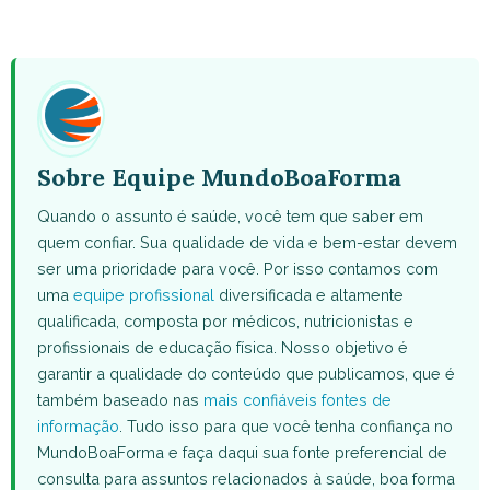
on
on
on
on
on
WhatsApp
Facebook
X
Pinterest
Email
(Twitter)
Sobre Equipe MundoBoaForma
Quando o assunto é saúde, você tem que saber em
quem confiar. Sua qualidade de vida e bem-estar devem
ser uma prioridade para você. Por isso contamos com
uma
equipe profissional
diversificada e altamente
qualificada, composta por médicos, nutricionistas e
profissionais de educação física. Nosso objetivo é
garantir a qualidade do conteúdo que publicamos, que é
também baseado nas
mais confiáveis fontes de
informação
. Tudo isso para que você tenha confiança no
MundoBoaForma e faça daqui sua fonte preferencial de
consulta para assuntos relacionados à saúde, boa forma