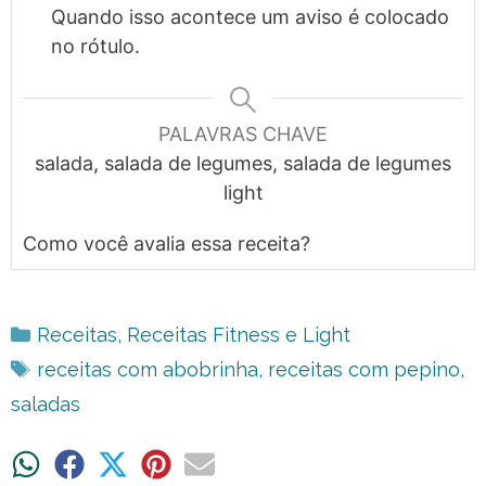
Quando isso acontece um aviso é colocado
no rótulo.
PALAVRAS CHAVE
salada, salada de legumes, salada de legumes
light
Como você avalia essa receita?
Categorias
Receitas
,
Receitas Fitness e Light
Tags
receitas com abobrinha
,
receitas com pepino
,
saladas
Share
Share
Share
Share
Share