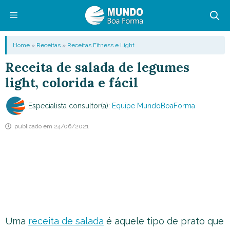
Pular
para
o
Menu
Home
»
Receitas
»
Receitas Fitness e Light
conteúdo
Receita de salada de legumes
light, colorida e fácil
Especialista consultor(a):
Equipe MundoBoaForma
publicado em
24/06/2021
Uma
receita de salada
é aquele tipo de prato que