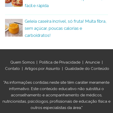
fácil e rápida
Geleia caseira incrível, só fruta! Muita fibra,
sem açúcar, poucas calorias e
carboidratos!
Quem Somos
|
Política de Privacidade
|
Anuncie
|
Contato
|
Artigos por Assunto
|
Qualidade do Conteúdo
"As informações contidas neste site têm caráter meramente
informativo. Este conteúdo educativo não substitui o
aconselhamento e acompanhamento de médicos,
nutricionistas, psicólogos, profissionais de educação física e
outros especialistas da área."