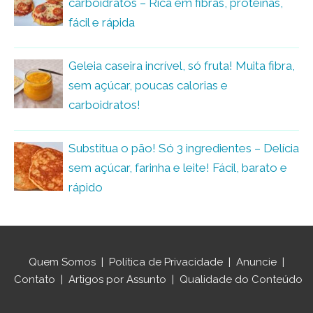
carboidratos – Rica em fibras, proteínas,
fácil e rápida
Geleia caseira incrível, só fruta! Muita fibra,
sem açúcar, poucas calorias e
carboidratos!
Substitua o pão! Só 3 ingredientes – Delícia
sem açúcar, farinha e leite! Fácil, barato e
rápido
Quem Somos
|
Política de Privacidade
|
Anuncie
|
Contato
|
Artigos por Assunto
|
Qualidade do Conteúdo