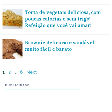
Torta de vegetais deliciosa, com
poucas calorias e sem trigo!
Refeição que você vai amar!
Brownie delicioso e saudável,
muito fácil e barato
Navegação
Page
Page
Page
1
2
…
6
Next
→
de
PUBLICIDADE
post