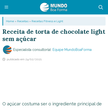
Pular
para
o
Menu
Home
»
Receitas
»
Receitas Fitness e Light
conteúdo
Receita de torta de chocolate light
sem açúcar
Especialista consultor(a):
Equipe MundoBoaForma
publicado em
24/02/2021
O açúcar costuma ser o ingrediente principal de