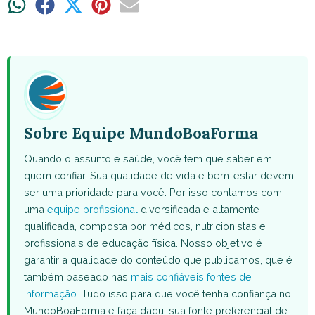
Share
Share
Share
Share
Share
on
on
on
on
on
WhatsApp
Facebook
X
Pinterest
Email
(Twitter)
Sobre Equipe MundoBoaForma
Quando o assunto é saúde, você tem que saber em
quem confiar. Sua qualidade de vida e bem-estar devem
ser uma prioridade para você. Por isso contamos com
uma
equipe profissional
diversificada e altamente
qualificada, composta por médicos, nutricionistas e
profissionais de educação física. Nosso objetivo é
garantir a qualidade do conteúdo que publicamos, que é
também baseado nas
mais confiáveis fontes de
informação
. Tudo isso para que você tenha confiança no
MundoBoaForma e faça daqui sua fonte preferencial de