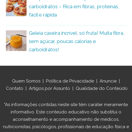
carboidratos – Rica em fibras, proteínas,
fácil e rápida
Geleia caseira incrível, só fruta! Muita fibra,
sem açúcar, poucas calorias e
carboidratos!
Quem Somos
|
Política de Privacidade
|
Anuncie
|
Contato
|
Artigos por Assunto
|
Qualidade do Conteúdo
"As informações contidas neste site têm caráter meramente
informativo. Este conteúdo educativo não substitui o
aconselhamento e acompanhamento de médicos,
nutricionistas, psicólogos, profissionais de educação física e