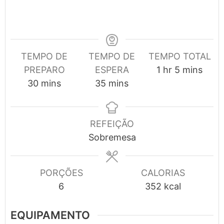
TEMPO DE
TEMPO DE
TEMPO TOTAL
hour
minutes
PREPARO
ESPERA
1
hr
5
mins
minutes
minutes
30
mins
35
mins
REFEIÇÃO
Sobremesa
PORÇÕES
CALORIAS
6
352
kcal
EQUIPAMENTO