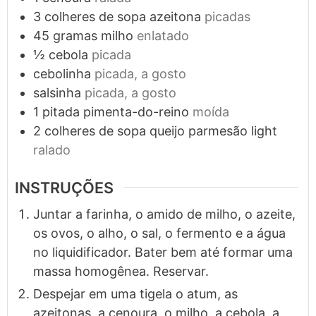
3
colheres de sopa
azeitona
picadas
45
gramas
milho
enlatado
½
cebola
picada
cebolinha
picada, a gosto
salsinha
picada, a gosto
1
pitada
pimenta-do-reino
moída
2
colheres de sopa
queijo parmesão light
ralado
INSTRUÇÕES
Juntar a farinha, o amido de milho, o azeite,
os ovos, o alho, o sal, o fermento e a água
no liquidificador. Bater bem até formar uma
massa homogênea. Reservar.
Despejar em uma tigela o atum, as
azeitonas, a cenoura, o milho, a cebola, a