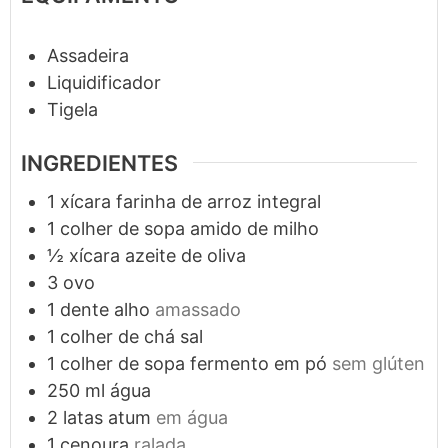
Assadeira
Liquidificador
Tigela
INGREDIENTES
1
xícara
farinha de arroz integral
1
colher de sopa
amido de milho
½
xícara
azeite de oliva
3
ovo
1
dente
alho
amassado
1
colher de chá
sal
1
colher de sopa
fermento em pó
sem glúten
250
ml
água
2
latas
atum
em água
1
cenoura
ralada