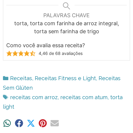
PALAVRAS CHAVE
torta, torta com farinha de arroz integral,
torta sem farinha de trigo
Como você avalia essa receita?
4,46
de
68
avaliações
Categorias
Receitas
,
Receitas Fitness e Light
,
Receitas
Sem Glúten
Tags
receitas com arroz
,
receitas com atum
,
torta
light
Share
Share
Share
Share
Share
on
on
on
on
on