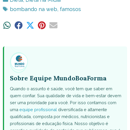
Tags
bombando na web
,
famosos
Share
Share
Share
Share
Share
on
on
on
on
on
WhatsApp
Facebook
X
Pinterest
Email
(Twitter)
Sobre Equipe MundoBoaForma
Quando o assunto é saúde, você tem que saber em
quem confiar. Sua qualidade de vida e bem-estar devem
ser uma prioridade para você. Por isso contamos com
uma
equipe profissional
diversificada e altamente
qualificada, composta por médicos, nutricionistas e
profissionais de educação física. Nosso objetivo é