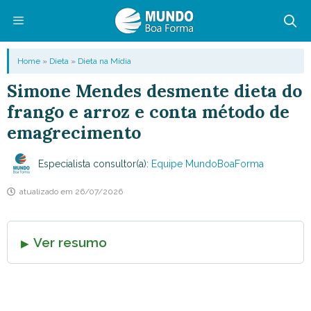
Pular
para
o
Menu
Home
»
Dieta
»
Dieta na Mídia
conteúdo
Simone Mendes desmente dieta do
frango e arroz e conta método de
emagrecimento
Especialista consultor(a):
Equipe MundoBoaForma
atualizado em
26/07/2026
Ver resumo