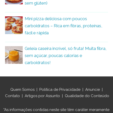
sem glúten)
Mini pizza deliciosa com poucos
carboidratos – Rica em fibras, proteínas,
fácil e rápida
Geleia caseira incrível, só fruta! Muita fibra,
sem açúcar, poucas calorias e
carboidratos!
Quem Somos
|
Política de Privacidade
|
Anuncie
|
Contato
|
Artigos por Assunto
|
Qualidade do Conteúdo
"As informações contidas neste site têm caráter meramente