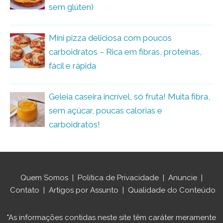
sem glúten)
Mini pizza deliciosa com poucos
carboidratos – Rica em fibras, proteínas,
fácil e rápida
Geleia caseira incrível, só fruta! Muita fibra,
sem açúcar, poucas calorias e
carboidratos!
Quem Somos
|
Política de Privacidade
|
Anuncie
|
Contato
|
Artigos por Assunto
|
Qualidade do Conteúdo
"As informações contidas neste site têm caráter meramente