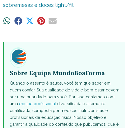
sobremesas e doces light/fit
Share
Share
Share
Share
Share
on
on
on
on
on
WhatsApp
Facebook
X
Pinterest
Email
(Twitter)
Sobre Equipe MundoBoaForma
Quando o assunto é saúde, você tem que saber em
quem confiar. Sua qualidade de vida e bem-estar devem
ser uma prioridade para você. Por isso contamos com
uma
equipe profissional
diversificada e altamente
qualificada, composta por médicos, nutricionistas e
profissionais de educação física. Nosso objetivo é
garantir a qualidade do conteúdo que publicamos, que é