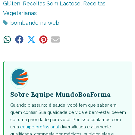
Glúten
,
Receitas Sem Lactose
,
Receitas
Vegetarianas
Tags
bombando na web
Share
Share
Share
Share
Share
on
on
on
on
on
WhatsApp
Facebook
X
Pinterest
Email
(Twitter)
Sobre Equipe MundoBoaForma
Quando o assunto é saúde, você tem que saber em
quem confiar. Sua qualidade de vida e bem-estar devem
ser uma prioridade para você. Por isso contamos com
uma
equipe profissional
diversificada e altamente
qualificada, composta por médicos, nutricionistas e