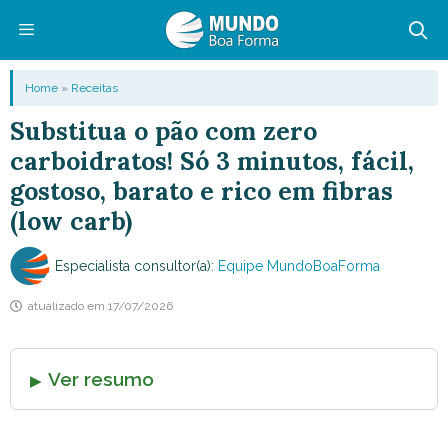
Pular
para
o
Menu
Home
»
Receitas
conteúdo
Substitua o pão com zero
carboidratos! Só 3 minutos, fácil,
gostoso, barato e rico em fibras
(low carb)
Especialista consultor(a):
Equipe MundoBoaForma
atualizado em
17/07/2026
Ver resumo