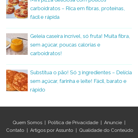
carboidratos – Rica em fibras, proteínas,
fácil e rápida
Geleia caseira incrível, só fruta! Muita fibra,
sem açúcar, poucas calorias e
carboidratos!
Substitua o pão! Só 3 ingredientes – Delícia
sem açúcar, farinha e leite! Fácil, barato e
rápido
Quem Somos
|
Política de Privacidade
|
Anuncie
|
Contato
|
Artigos por Assunto
|
Qualidade do Conteúdo