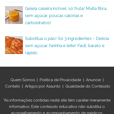
Geleia caseira incrível, só fruta! Muita fibra,
sem açúcar, poucas calorias e
carboidratos!
Substitua o pão! Só 3 ingredientes – Delícia
sem açúcar, farinha e leite! Fácil, barato e
rápido
Quem Somos
|
Política de Privacidade
|
Anuncie
|
Contato
|
Artigos por Assunto
|
Qualidade do Conteúdo
"As informações contidas neste site têm caráter meramente
informativo. Este conteúdo educativo não substitui o
aconselhamento e acompanhamento de médicos,