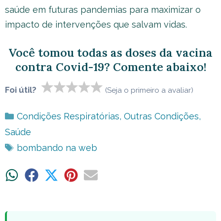
saúde em futuras pandemias para maximizar o
impacto de intervenções que salvam vidas.
Você tomou todas as doses da vacina
contra Covid-19? Comente abaixo!
Foi útil?
(Seja o primeiro a avaliar)
Categorias
Condições Respiratórias
,
Outras Condições
,
Saúde
Tags
bombando na web
Share
Share
Share
Share
Share
on
on
on
on
on
WhatsApp
Facebook
X
Pinterest
Email
(Twitter)