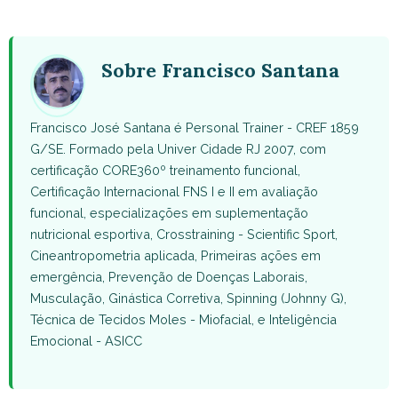
WhatsApp
Facebook
X
Pinterest
Email
(Twitter)
Sobre Francisco Santana
Francisco José Santana é Personal Trainer - CREF 1859
G/SE. Formado pela Univer Cidade RJ 2007, com
certificação CORE360º treinamento funcional,
Certificação Internacional FNS I e II em avaliação
funcional, especializações em suplementação
nutricional esportiva, Crosstraining - Scientific Sport,
Cineantropometria aplicada, Primeiras ações em
emergência, Prevenção de Doenças Laborais,
Musculação, Ginástica Corretiva, Spinning (Johnny G),
Técnica de Tecidos Moles - Miofacial, e Inteligência
Emocional - ASICC