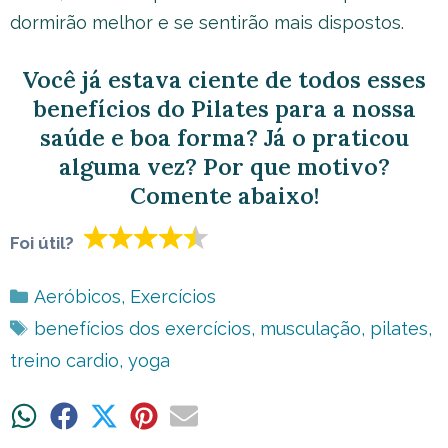
dormirão melhor e se sentirão mais dispostos.
Você já estava ciente de todos esses
benefícios do Pilates para a nossa
saúde e boa forma? Já o praticou
alguma vez? Por que motivo?
Comente abaixo!
Foi útil?
Categorias
Aeróbicos
,
Exercícios
Tags
benefícios dos exercícios
,
musculação
,
pilates
,
treino cardio
,
yoga
Share
Share
Share
Share
Share
on
on
on
on
on