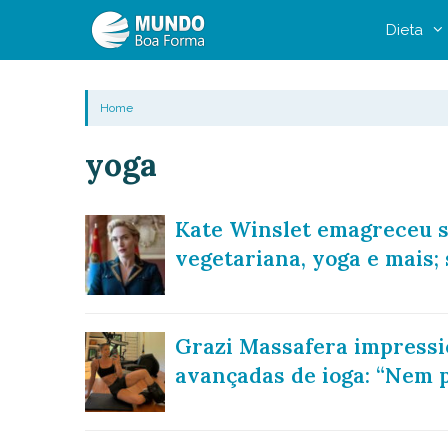
Pular
Dieta
para
o
conteúdo
Home
yoga
Kate Winslet emagreceu s
vegetariana, yoga e mais; 
Grazi Massafera impressio
avançadas de ioga: “Nem