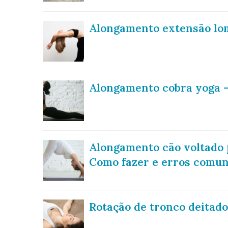
Alongamento extensão lo
Alongamento cobra yoga –
Alongamento cão voltado 
Como fazer e erros comu
Rotação de tronco deitad