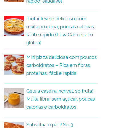
rápido, saudável
Jantar leve e delicioso com
muita proteína, poucas calorias,
fácil e rápido (Low Carb e sem
glúten)
Mini pizza deliciosa com poucos
carboidratos – Rica em fibras,
proteínas, fácil e rápida
Geleia caseira incrível, só fruta!
Muita fibra, sem açúcar, poucas
calorias e carboidratos!
Substitua o pão! Só 3