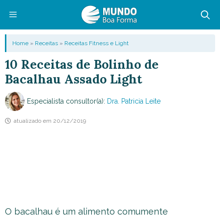
Pular
para
o
Menu
Home
»
Receitas
»
Receitas Fitness e Light
conteúdo
10 Receitas de Bolinho de
Bacalhau Assado Light
Especialista consultor(a):
Dra. Patricia Leite
atualizado em
20/12/2019
O bacalhau é um alimento comumente