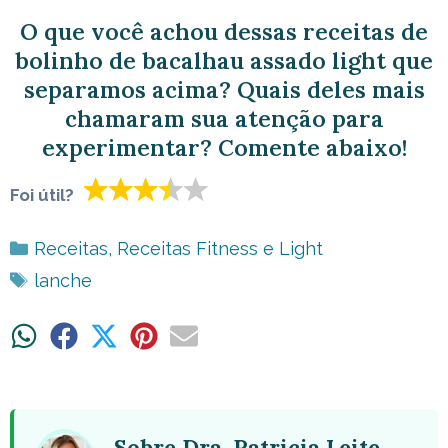
O que você achou dessas receitas de
bolinho de bacalhau assado light que
separamos acima? Quais deles mais
chamaram sua atenção para
experimentar? Comente abaixo!
Foi útil?
Categorias
Receitas
,
Receitas Fitness e Light
Tags
lanche
Share
Share
Share
Share
Share
on
on
on
on
on
WhatsApp
Facebook
X
Pinterest
Email
(Twitter)
Sobre Dra. Patricia Leite