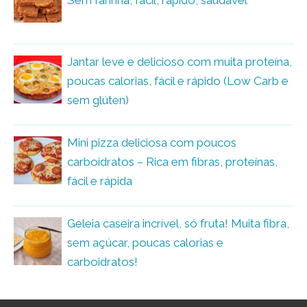
Sem farinha, fácil, rápido, saudável
Jantar leve e delicioso com muita proteína,
poucas calorias, fácil e rápido (Low Carb e
sem glúten)
Mini pizza deliciosa com poucos
carboidratos – Rica em fibras, proteínas,
fácil e rápida
Geleia caseira incrível, só fruta! Muita fibra,
sem açúcar, poucas calorias e
carboidratos!