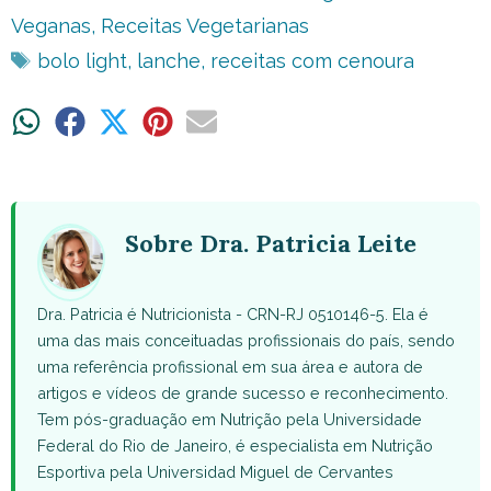
Veganas
,
Receitas Vegetarianas
Tags
bolo light
,
lanche
,
receitas com cenoura
Share
Share
Share
Share
Share
on
on
on
on
on
WhatsApp
Facebook
X
Pinterest
Email
(Twitter)
Sobre Dra. Patricia Leite
Dra. Patricia é Nutricionista - CRN-RJ 0510146-5. Ela é
uma das mais conceituadas profissionais do país, sendo
uma referência profissional em sua área e autora de
artigos e vídeos de grande sucesso e reconhecimento.
Tem pós-graduação em Nutrição pela Universidade
Federal do Rio de Janeiro, é especialista em Nutrição
Esportiva pela Universidad Miguel de Cervantes