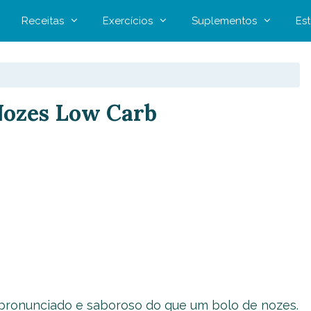
Receitas
Exercícios
Suplementos
Est
 Nozes Low Carb
pronunciado e saboroso do que um bolo de nozes.