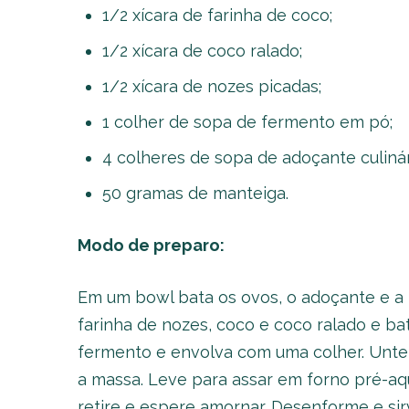
1/2 xícara de farinha de coco;
1/2 xícara de coco ralado;
1/2 xícara de nozes picadas;
1 colher de sopa de fermento em pó;
4 colheres de sopa de adoçante culinár
50 gramas de manteiga.
Modo de preparo:
Em um bowl bata os ovos, o adoçante e a
farinha de nozes, coco e coco ralado e b
fermento e envolva com uma colher. Unt
a massa. Leve para assar em forno pré-aq
retire e espere amornar. Desenforme e sir