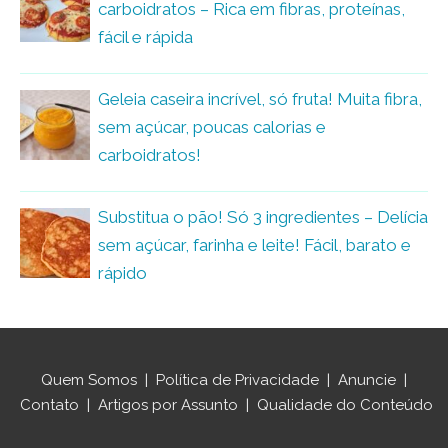
carboidratos – Rica em fibras, proteínas,
fácil e rápida
Geleia caseira incrível, só fruta! Muita fibra,
sem açúcar, poucas calorias e
carboidratos!
Substitua o pão! Só 3 ingredientes – Delícia
sem açúcar, farinha e leite! Fácil, barato e
rápido
Quem Somos
|
Política de Privacidade
|
Anuncie
|
Contato
|
Artigos por Assunto
|
Qualidade do Conteúdo