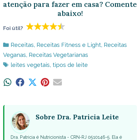
atenção para fazer em casa? Comente
abaixo!
Foi útil?
Categorias
Receitas
,
Receitas Fitness e Light
,
Receitas
Veganas
,
Receitas Vegetarianas
Tags
leites vegetais
,
tipos de leite
Share
Share
Share
Share
Share
on
on
on
on
on
WhatsApp
Facebook
X
Pinterest
Email
(Twitter)
Sobre Dra. Patricia Leite
Dra. Patricia é Nutricionista - CRN-RJ 0510146-5. Ela é