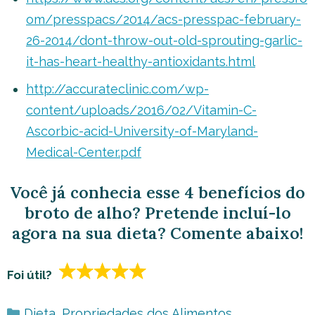
om/presspacs/2014/acs-presspac-february-
26-2014/dont-throw-out-old-sprouting-garlic-
it-has-heart-healthy-antioxidants.html
http://accurateclinic.com/wp-
content/uploads/2016/02/Vitamin-C-
Ascorbic-acid-University-of-Maryland-
Medical-Center.pdf
Você já conhecia esse 4 benefícios do
broto de alho? Pretende incluí-lo
agora na sua dieta? Comente abaixo!
Foi útil?
Categorias
Dieta
,
Propriedades dos Alimentos