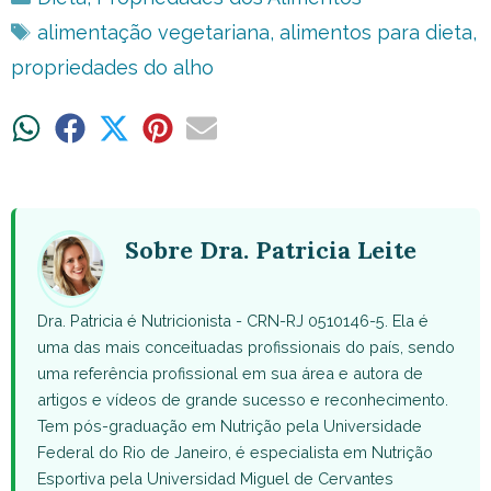
Tags
alimentação vegetariana
,
alimentos para dieta
,
propriedades do alho
Share
Share
Share
Share
Share
on
on
on
on
on
WhatsApp
Facebook
X
Pinterest
Email
(Twitter)
Sobre Dra. Patricia Leite
Dra. Patricia é Nutricionista - CRN-RJ 0510146-5. Ela é
uma das mais conceituadas profissionais do país, sendo
uma referência profissional em sua área e autora de
artigos e vídeos de grande sucesso e reconhecimento.
Tem pós-graduação em Nutrição pela Universidade
Federal do Rio de Janeiro, é especialista em Nutrição
Esportiva pela Universidad Miguel de Cervantes