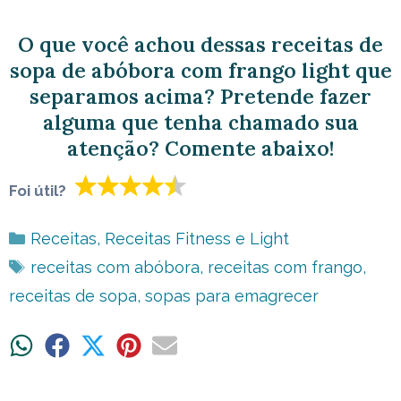
O que você achou dessas receitas de
sopa de abóbora com frango light que
separamos acima? Pretende fazer
alguma que tenha chamado sua
atenção? Comente abaixo!
Foi útil?
Categorias
Receitas
,
Receitas Fitness e Light
Tags
receitas com abóbora
,
receitas com frango
,
receitas de sopa
,
sopas para emagrecer
Share
Share
Share
Share
Share
on
on
on
on
on
WhatsApp
Facebook
X
Pinterest
Email