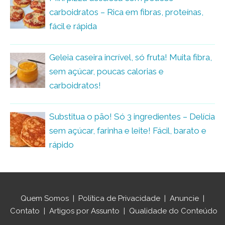
carboidratos – Rica em fibras, proteínas,
fácil e rápida
Geleia caseira incrível, só fruta! Muita fibra,
sem açúcar, poucas calorias e
carboidratos!
Substitua o pão! Só 3 ingredientes – Delícia
sem açúcar, farinha e leite! Fácil, barato e
rápido
Quem Somos
|
Política de Privacidade
|
Anuncie
|
Contato
|
Artigos por Assunto
|
Qualidade do Conteúdo