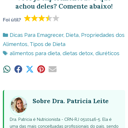
achou deles? Comente abaixo!
Foi útil?
Categorias
Dicas Para Emagrecer
,
Dieta
,
Propriedades dos
Alimentos
,
Tipos de Dieta
Tags
alimentos para dieta
,
dietas detox
,
diuréticos
Share
Share
Share
Share
Share
on
on
on
on
on
WhatsApp
Facebook
X
Pinterest
Email
(Twitter)
Sobre Dra. Patricia Leite
Dra. Patricia é Nutricionista - CRN-RJ 0510146-5. Ela é
uma das mais conceituadas profissionais do país, sendo