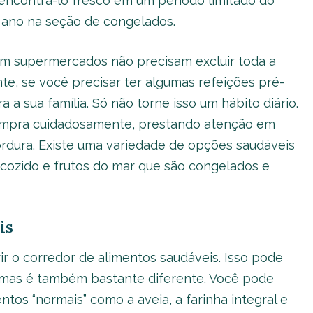
encontrá-lo fresco em um período limitado do
o ano na seção de congelados.
em supermercados não precisam excluir toda a
e, se você precisar ter algumas refeições pré-
 a sua família. Só não torne isso um hábito diário.
 compra cuidadosamente, prestando atenção em
ordura. Existe uma variedade de opções saudáveis
é-cozido e frutos do mar que são congelados e
is
r o corredor de alimentos saudáveis. Isso pode
, mas é também bastante diferente. Você pode
ntos “normais” como a aveia, a farinha integral e