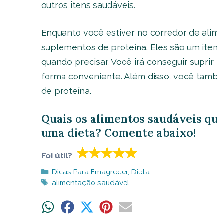
outros itens saudáveis.
Enquanto você estiver no corredor de alim
suplementos de proteína. Eles são um ite
quando precisar. Você irá conseguir supri
forma conveniente. Além disso, você tam
de proteína.
Quais os alimentos saudáveis q
uma dieta? Comente abaixo!
Foi útil?
Categorias
Dicas Para Emagrecer
,
Dieta
Tags
alimentação saudável
Share
Share
Share
Share
Share