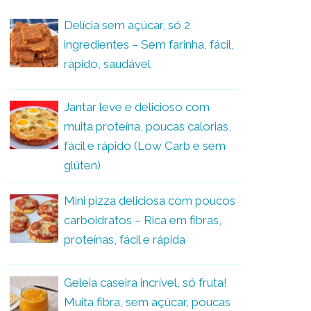
Delícia sem açúcar, só 2
ingredientes – Sem farinha, fácil,
rápido, saudável
Jantar leve e delicioso com
muita proteína, poucas calorias,
fácil e rápido (Low Carb e sem
glúten)
Mini pizza deliciosa com poucos
carboidratos – Rica em fibras,
proteínas, fácil e rápida
Geleia caseira incrível, só fruta!
Muita fibra, sem açúcar, poucas