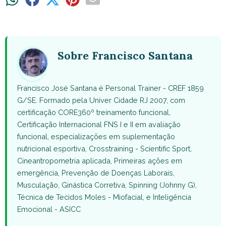
on
on
on
on
on
WhatsApp
Facebook
X
Pinterest
Email
(Twitter)
Sobre Francisco Santana
Francisco José Santana é Personal Trainer - CREF 1859
G/SE. Formado pela Univer Cidade RJ 2007, com
certificação CORE360º treinamento funcional,
Certificação Internacional FNS I e II em avaliação
funcional, especializações em suplementação
nutricional esportiva, Crosstraining - Scientific Sport,
Cineantropometria aplicada, Primeiras ações em
emergência, Prevenção de Doenças Laborais,
Musculação, Ginástica Corretiva, Spinning (Johnny G),
Técnica de Tecidos Moles - Miofacial, e Inteligência
Emocional - ASICC