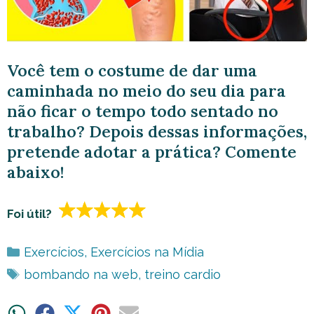
Você tem o costume de dar uma
caminhada no meio do seu dia para
não ficar o tempo todo sentado no
trabalho? Depois dessas informações,
pretende adotar a prática? Comente
abaixo!
Foi útil?
Categorias
Exercícios
,
Exercícios na Mídia
Tags
bombando na web
,
treino cardio
Share
Share
Share
Share
Share