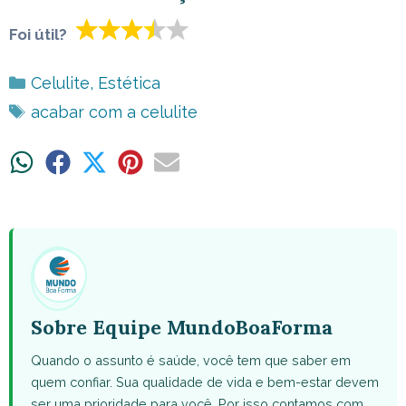
Foi útil?
Categorias
Celulite
,
Estética
Tags
acabar com a celulite
Share
Share
Share
Share
Share
on
on
on
on
on
WhatsApp
Facebook
X
Pinterest
Email
(Twitter)
Sobre Equipe MundoBoaForma
Quando o assunto é saúde, você tem que saber em
quem confiar. Sua qualidade de vida e bem-estar devem
ser uma prioridade para você. Por isso contamos com