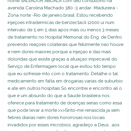
nome SALVADOR ABDALA com seu consultorio na
avenida Carolina Machado 380 -3 andar -Madureira -
Zona norte -Rio de janeiro.brasil. Estou recebendo
injeçoes intradermicas de benzectacil 12000 ui num
intervalo de 5 em 5 dias apos mais ou menos 3 meses
de tratamento no Hospital Memorial do Eng. de Dentro
prevendo reaçoes colaterais que felizmente nao houve
e nem dores maiores porque a injeçao e das mais
doloridas que existe graças a atuaçao impecavel do
Serviço de Enfermagem local que evitou tdo tempo
que eu sofresse mto com o tratamento. Detalhe o tal
medicamento em falta em drogarias varias de suburbio
e ate em outros hospitais So encontrei e encontro ali o
que e um absurdo do que a Saude brasileira nos
oferece para tratamento de doenças serias como essa
que pode levar a morte.>>>Sinto-me renascida ja sem
febres diarias nem dores hororrosas nos locais
invadidos por esses microbios, agradeço a Deus , aos