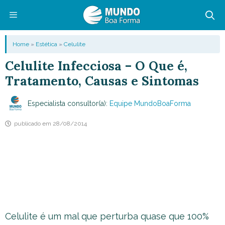
Pular
para
o
Menu
Home
»
Estética
»
Celulite
conteúdo
Celulite Infecciosa – O Que é,
Tratamento, Causas e Sintomas
Especialista consultor(a):
Equipe MundoBoaForma
publicado em
28/08/2014
Celulite é um mal que perturba quase que 100%