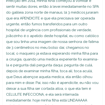
infecção em 2014, minha filha começou a vomitar e
sentir muitas dores, então à levei imediatamente no SPA
do galileia zona norte de manaus, lá 3 médicos juraram
que era APENDICITE e que ela precisava ser operada
urgente, então fumos transferidos para um outro
hospital de urgência com profissionais de verdade,
joãozinho é o apelido deste hospital, eu como católico
que sou tinha uma imagem de nossa senhora de fatima
de 3 centímetros no meu bolso daí, chegamos no
local, o maqueiro ja estava esperando minha filha para
a cirurgia, quando uma medica experiente foi examina-
la e pergunta dali pergunta daqui, pegunta de culá,
depois de examinar minha filha, toca alí, toca aculá,
que Deus abençoe aquela medica, ela então olhou
para mim e disse: Pai, isso não é apendicite, eu não vou
deixar a sua filha ser cortada atoa, o que ela tem é
CELULITE INFECCIONA, e ela será internada
imediatamente. hoje minha filha está LINDAAAAA