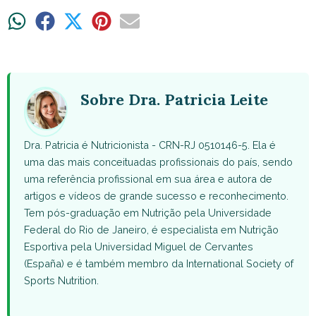
Share
Share
Share
Share
Share
on
on
on
on
on
WhatsApp
Facebook
X
Pinterest
Email
(Twitter)
Sobre Dra. Patricia Leite
Dra. Patricia é Nutricionista - CRN-RJ 0510146-5. Ela é
uma das mais conceituadas profissionais do país, sendo
uma referência profissional em sua área e autora de
artigos e vídeos de grande sucesso e reconhecimento.
Tem pós-graduação em Nutrição pela Universidade
Federal do Rio de Janeiro, é especialista em Nutrição
Esportiva pela Universidad Miguel de Cervantes
(España) e é também membro da International Society of
Sports Nutrition.