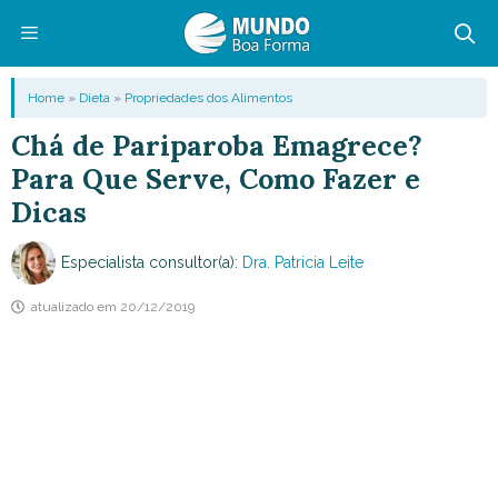
Pular
para
o
Menu
Home
»
Dieta
»
Propriedades dos Alimentos
conteúdo
Chá de Pariparoba Emagrece?
Para Que Serve, Como Fazer e
Dicas
Especialista consultor(a):
Dra. Patricia Leite
atualizado em
20/12/2019