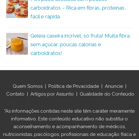
carboidratos – Rica em fibras, proteínas,
fácil e rápida
Geleia caseira incrível, só fruta! Muita fibra,
sem açúcar, poucas calorias e
carboidratos!
Quem Somos
|
Política de Privacidade
|
Anuncie
|
Contato
|
Artigos por Assunto
|
Qualidade do Conteúdo
"As informações contidas neste site têm caráter meramente
informativo. Este conteúdo educativo não substitui o
aconselhamento e acompanhamento de médicos,
nutricionistas, psicólogos, profissionais de educação física e