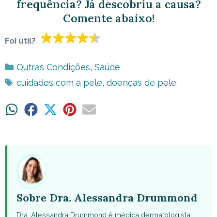
frequência? Já descobriu a causa?
Comente abaixo!
Foi útil?
Categorias
Outras Condições
,
Saúde
Tags
cuidados com a pele
,
doenças de pele
Share
Share
Share
Share
Share
on
on
on
on
on
WhatsApp
Facebook
X
Pinterest
Email
(Twitter)
Sobre Dra. Alessandra Drummond
Dra. Alessandra Drummond é médica dermatologista,