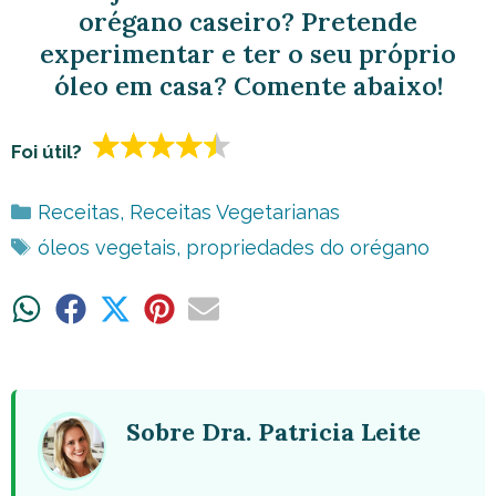
orégano caseiro? Pretende
experimentar e ter o seu próprio
óleo em casa? Comente abaixo!
Foi útil?
Categorias
Receitas
,
Receitas Vegetarianas
Tags
óleos vegetais
,
propriedades do orégano
Share
Share
Share
Share
Share
on
on
on
on
on
WhatsApp
Facebook
X
Pinterest
Email
(Twitter)
Sobre Dra. Patricia Leite