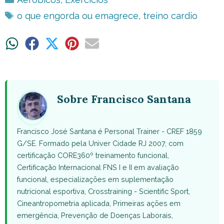
Tags
o que engorda ou emagrece
,
treino cardio
Share
Share
Share
Share
Share
on
on
on
on
on
WhatsApp
Facebook
X
Pinterest
Email
(Twitter)
Sobre Francisco Santana
Francisco José Santana é Personal Trainer - CREF 1859
G/SE. Formado pela Univer Cidade RJ 2007, com
certificação CORE360º treinamento funcional,
Certificação Internacional FNS I e II em avaliação
funcional, especializações em suplementação
nutricional esportiva, Crosstraining - Scientific Sport,
Cineantropometria aplicada, Primeiras ações em
emergência, Prevenção de Doenças Laborais,