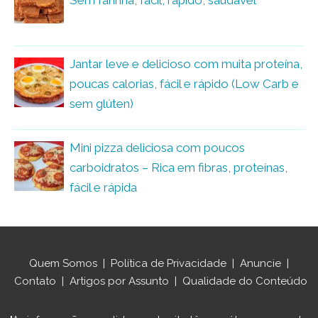
Sem farinha, fácil, rápido, saudável
Jantar leve e delicioso com muita proteína,
poucas calorias, fácil e rápido (Low Carb e
sem glúten)
Mini pizza deliciosa com poucos
carboidratos – Rica em fibras, proteínas,
fácil e rápida
Quem Somos
|
Política de Privacidade
|
Anuncie
|
Contato
|
Artigos por Assunto
|
Qualidade do Conteúdo