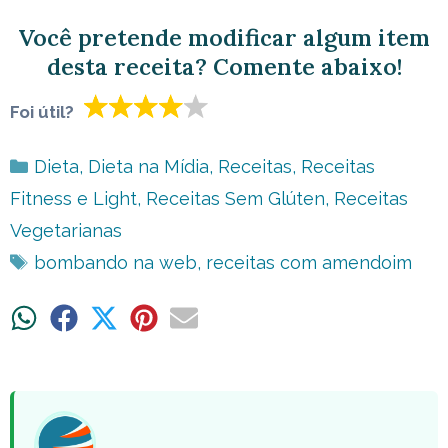
Você pretende modificar algum item
desta receita? Comente abaixo!
Foi útil?
Categorias
Dieta
,
Dieta na Mídia
,
Receitas
,
Receitas
Fitness e Light
,
Receitas Sem Glúten
,
Receitas
Vegetarianas
Tags
bombando na web
,
receitas com amendoim
Share
Share
Share
Share
Share
on
on
on
on
on
WhatsApp
Facebook
X
Pinterest
Email
(Twitter)